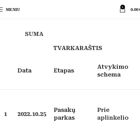
0
MENIU
0.00
SUMA
TVARKARAŠTIS
Atvykimo
Data
Etapas
schema
Pasakų
Prie
1
2022.10.25
parkas
aplinkelio