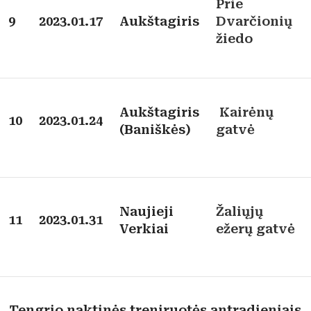
Prie
9
2023.01.17
Aukštagiris
Dvarčionių
žiedo
Aukštagiris
Kairėnų
10
2023.01.24
(Baniškės)
gatvė
Naujieji
Žaliųjų
11
2023.01.31
Verkiai
ežerų gatvė
Tengrio naktinės treniruotės antradieniais