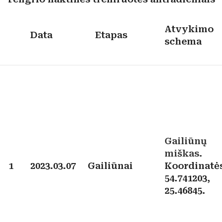
Atvykimo
Data
Etapas
schema
Gailiūnų
miškas.
1
2023.03.07
Gailiūnai
Koordinatė
54.741203,
25.46845.