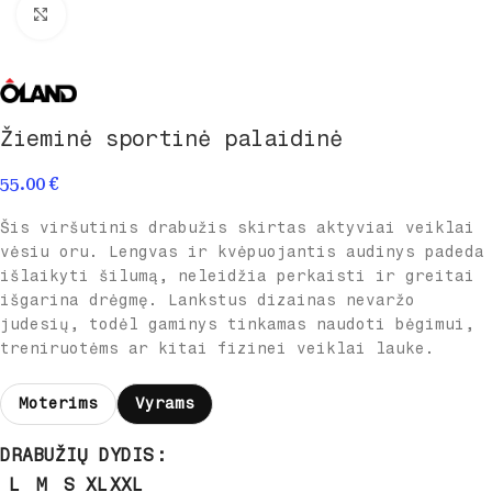
Spustelėkite norėdami padidinti
Žieminė sportinė palaidinė
55.00
€
Šis viršutinis drabužis skirtas aktyviai veiklai
vėsiu oru. Lengvas ir kvėpuojantis audinys padeda
išlaikyti šilumą, neleidžia perkaisti ir greitai
išgarina drėgmę. Lankstus dizainas nevaržo
judesių, todėl gaminys tinkamas naudoti bėgimui,
treniruotėms ar kitai fizinei veiklai lauke.
Moterims
Vyrams
DRABUŽIŲ DYDIS
L
M
S
XL
XXL