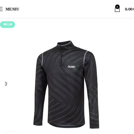
0
MENIU
0.00
NAUJA