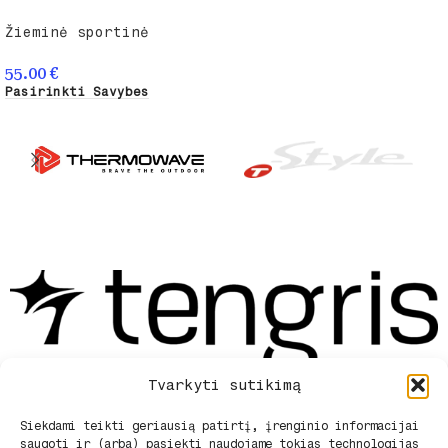
Žieminė sportinė
palaidinė
55.00
€
Pasirinkti Savybes
Tvarkyti sutikimą
Siekdami teikti geriausią patirtį, įrenginio informacijai
saugoti ir (arba) pasiekti naudojame tokias technologijas
Privatumo politika