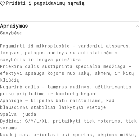
Pridėti į pageidavimų sąrašą
Aprašymas
Savybės:
Pagaminti iš mikropluošto – vandeniui atsparus,
lengvas, patogus audinys su antistatinėmis
savybėmis ir lengva priežiūra
Priekinė dalis sustiprinta specialia medžiaga –
efektyvi apsauga kojoms nuo šakų, akmenų ir kitų
kliūčių
Nugarinė dalis – tamprus audinys, užtikrinantis
puikų prigludimą ir komfortą bėgant
Apačioje – kilpelės batų raišteliams, kad
blauzdinės stabiliai laikytųsi vietoje
Spalva: juoda
Dydžiai: S/M/L/XL, pritaikyti tiek moterims, tiek
vyrams
Naudojimas: orientavimosi sportas, bėgimas miške,