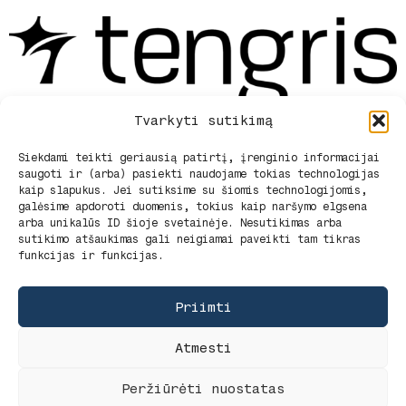
Tvarkyti sutikimą
Siekdami teikti geriausią patirtį, įrenginio informacijai
saugoti ir (arba) pasiekti naudojame tokias technologijas
Privatumo politika
kaip slapukus. Jei sutiksime su šiomis technologijomis,
Pirkimo sąlygos ir pristatymas
galėsime apdoroti duomenis, tokius kaip naršymo elgsena
Pirkimo – pardavimo taisyklės
arba unikalūs ID šioje svetainėje. Nesutikimas arba
Apie mus
sutikimo atšaukimas gali neigiamai paveikti tam tikras
funkcijas ir funkcijas.
Kontaktai
Slapukų politika (ES)
Priimti
Atmesti
G. Rūko Firma Tengris -
tengris.lt
2025.
Peržiūrėti nuostatas