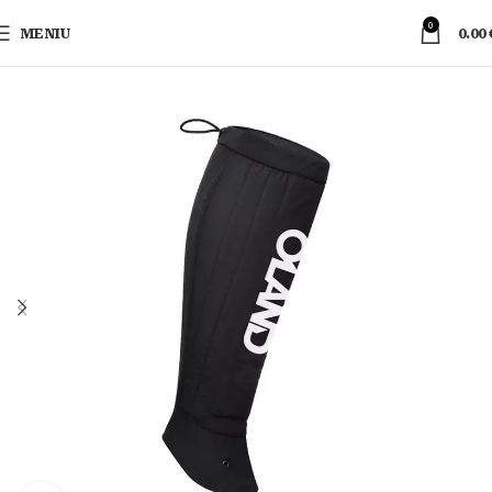
0
MENIU
0.00