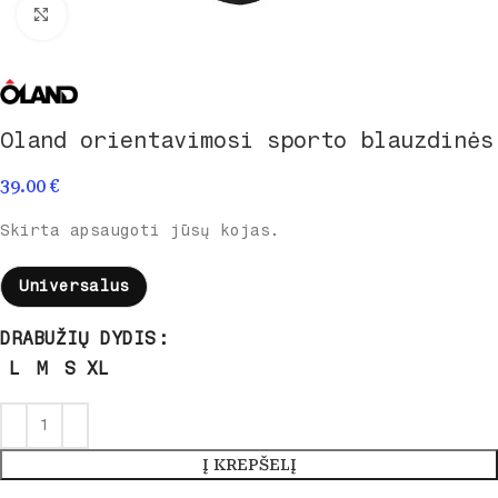
Spustelėkite norėdami padidinti
Oland orientavimosi sporto blauzdinės
39.00
€
Skirta apsaugoti jūsų kojas.
Universalus
DRABUŽIŲ DYDIS
L
M
S
XL
Į KREPŠELĮ