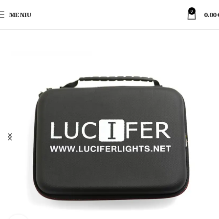
0
MENIU
0.00