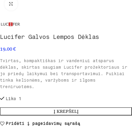
Spustelėkite norėdami padidinti
Lucifer Galvos Lempos Dėklas
19.00
€
Tvirtas, kompaktiškas ir vandeniui atsparus
dėklas, skirtas saugiam Lucifer prožektoriaus ir
jo priedų laikymui bei transportavimui. Puikiai
tinka kelionėms, varžyboms ir ilgoms
treniruotėms.
Liko 1
Į KREPŠELĮ
Pridėti į pageidavimų sąrašą