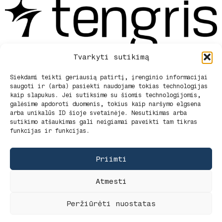
Tvarkyti sutikimą
Siekdami teikti geriausią patirtį, įrenginio informacijai
saugoti ir (arba) pasiekti naudojame tokias technologijas
Privatumo politika
kaip slapukus. Jei sutiksime su šiomis technologijomis,
Pirkimo sąlygos ir pristatymas
galėsime apdoroti duomenis, tokius kaip naršymo elgsena
Pirkimo – pardavimo taisyklės
arba unikalūs ID šioje svetainėje. Nesutikimas arba
Apie mus
sutikimo atšaukimas gali neigiamai paveikti tam tikras
funkcijas ir funkcijas.
Kontaktai
Slapukų politika (ES)
Priimti
Atmesti
G. Rūko Firma Tengris -
tengris.lt
2025.
Peržiūrėti nuostatas
0