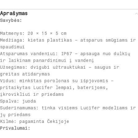
Aprašymas
Savybės:
Matmenys: 20 × 15 × 5 cm
Medžiaga: kietas plastikas – atsparus smūgiams ir
spaudimui
Atsparumas vandeniui: IP67 – apsauga nuo dulkių
ir laikinam panardinimui į vandenį
Užsegimas: dvigubi užtrauktukai – saugus ir
greitas atidarymas
Vidus: minkštas porolonas su išpjovomis –
pritaikytas Lucifer lempai, baterijoms,
įkrovikliui ir priedams
Spalva: juoda
Suderinamumas: tinka visiems Lucifer modeliams ir
jų priedams
Kilmė: pagaminta Čekijoje
Privalumai: