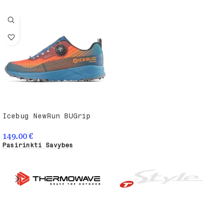
Icebug NewRun BUGrip
GTX bėgimo batai su
dygliais
149.00
€
Pasirinkti Savybes