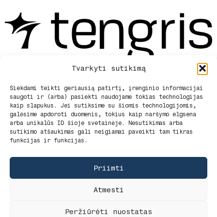
Tvarkyti sutikimą
Siekdami teikti geriausią patirtį, įrenginio informacijai
saugoti ir (arba) pasiekti naudojame tokias technologijas
Privatumo politika
kaip slapukus. Jei sutiksime su šiomis technologijomis,
Pirkimo sąlygos ir pristatymas
galėsime apdoroti duomenis, tokius kaip naršymo elgsena
Pirkimo – pardavimo taisyklės
arba unikalūs ID šioje svetainėje. Nesutikimas arba
Apie mus
sutikimo atšaukimas gali neigiamai paveikti tam tikras
funkcijas ir funkcijas.
Kontaktai
Slapukų politika (ES)
Priimti
Atmesti
G. Rūko Firma Tengris -
tengris.lt
2025.
Peržiūrėti nuostatas