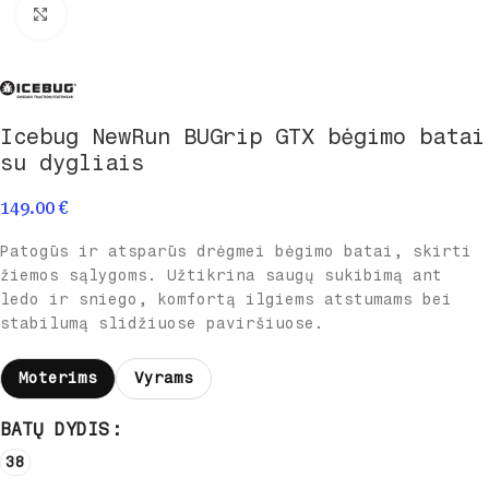
Spustelėkite norėdami padidinti
Icebug NewRun BUGrip GTX bėgimo batai
su dygliais
149.00
€
Patogūs ir atsparūs drėgmei bėgimo batai, skirti
žiemos sąlygoms. Užtikrina saugų sukibimą ant
ledo ir sniego, komfortą ilgiems atstumams bei
stabilumą slidžiuose paviršiuose.
Moterims
Vyrams
BATŲ DYDIS
38