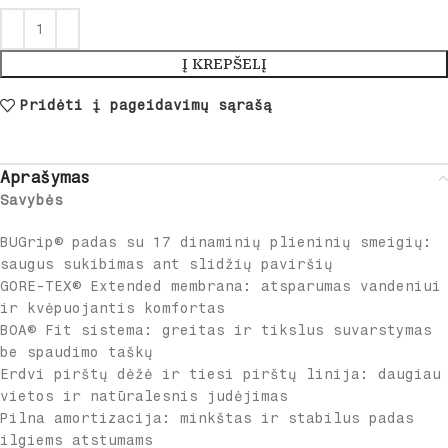
Į KREPŠELĮ
Pridėti į pageidavimų sąrašą
Aprašymas
Savybės
BUGrip® padas su 17 dinaminių plieninių smeigių:
saugus sukibimas ant slidžių paviršių
GORE-TEX® Extended membrana: atsparumas vandeniui
ir kvėpuojantis komfortas
BOA® Fit sistema: greitas ir tikslus suvarstymas
be spaudimo taškų
Erdvi pirštų dėžė ir tiesi pirštų linija: daugiau
vietos ir natūralesnis judėjimas
Pilna amortizacija: minkštas ir stabilus padas
ilgiems atstumams