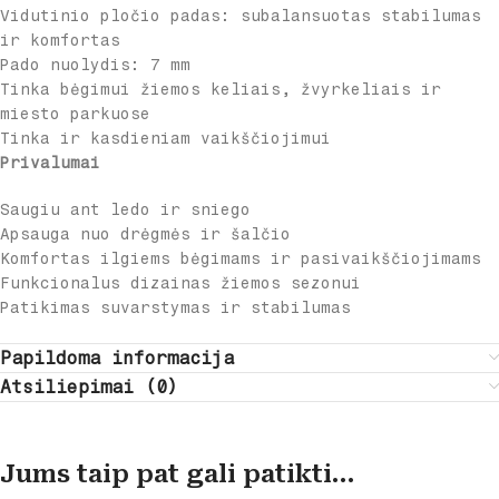
Vidutinio pločio padas: subalansuotas stabilumas
ir komfortas
Pado nuolydis: 7 mm
Tinka bėgimui žiemos keliais, žvyrkeliais ir
miesto parkuose
Tinka ir kasdieniam vaikščiojimui
Privalumai
Saugiu ant ledo ir sniego
Apsauga nuo drėgmės ir šalčio
Komfortas ilgiems bėgimams ir pasivaikščiojimams
Funkcionalus dizainas žiemos sezonui
Patikimas suvarstymas ir stabilumas
Papildoma informacija
Atsiliepimai (0)
Jums taip pat gali patikti…