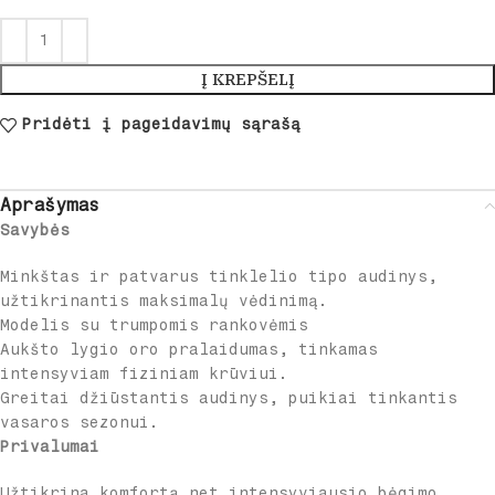
Į KREPŠELĮ
Pridėti į pageidavimų sąrašą
Aprašymas
Savybės
Minkštas ir patvarus tinklelio tipo audinys,
užtikrinantis maksimalų vėdinimą.
Modelis su trumpomis rankovėmis
Aukšto lygio oro pralaidumas, tinkamas
intensyviam fiziniam krūviui.
Greitai džiūstantis audinys, puikiai tinkantis
vasaros sezonui.
Privalumai
Užtikrina komfortą net intensyviausio bėgimo