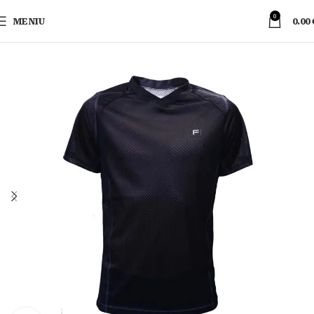
0
MENIU
0.00