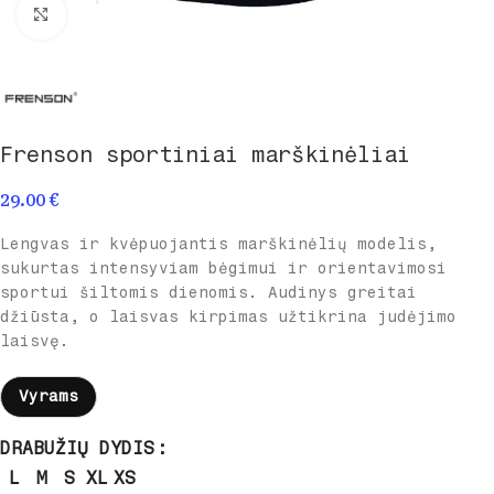
Spustelėkite norėdami padidinti
Frenson sportiniai marškinėliai
29.00
€
Lengvas ir kvėpuojantis marškinėlių modelis,
sukurtas intensyviam bėgimui ir orientavimosi
sportui šiltomis dienomis. Audinys greitai
džiūsta, o laisvas kirpimas užtikrina judėjimo
laisvę.
Vyrams
DRABUŽIŲ DYDIS
L
M
S
XL
XS