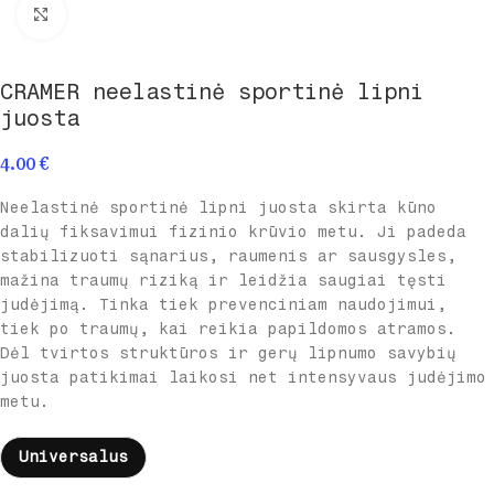
Spustelėkite norėdami padidinti
CRAMER neelastinė sportinė lipni
juosta
4.00
€
Neelastinė sportinė lipni juosta skirta kūno
dalių fiksavimui fizinio krūvio metu. Ji padeda
stabilizuoti sąnarius, raumenis ar sausgysles,
mažina traumų riziką ir leidžia saugiai tęsti
judėjimą. Tinka tiek prevenciniam naudojimui,
tiek po traumų, kai reikia papildomos atramos.
Dėl tvirtos struktūros ir gerų lipnumo savybių
juosta patikimai laikosi net intensyvaus judėjimo
metu.
Universalus