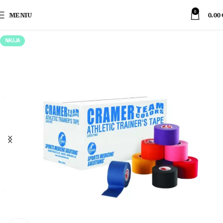
0
MENIU
0.00
NAUJA