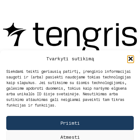
Tvarkyti sutikimą
Siekdami teikti geriausią patirtį, įrenginio informacijai
saugoti ir (arba) pasiekti naudojame tokias technologijas
Privatumo politika
kaip slapukus. Jei sutiksime su šiomis technologijomis,
Pirkimo sąlygos ir pristatymas
galėsime apdoroti duomenis, tokius kaip naršymo elgsena
Pirkimo – pardavimo taisyklės
arba unikalūs ID šioje svetainėje. Nesutikimas arba
Apie mus
sutikimo atšaukimas gali neigiamai paveikti tam tikras
funkcijas ir funkcijas.
Kontaktai
Slapukų politika (ES)
Priimti
Atmesti
G. Rūko Firma Tengris -
tengris.lt
2025.