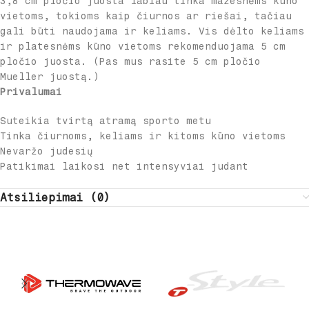
3,8 cm pločio juosta labiau tinka mažesnėms kūno
vietoms, tokioms kaip čiurnos ar riešai, tačiau
gali būti naudojama ir keliams. Vis dėlto keliams
ir platesnėms kūno vietoms rekomenduojama 5 cm
pločio juosta. (Pas mus rasite 5 cm pločio
Mueller juostą.)
Privalumai
Suteikia tvirtą atramą sporto metu
Tinka čiurnoms, keliams ir kitoms kūno vietoms
Nevaržo judesių
Patikimai laikosi net intensyviai judant
Atsiliepimai (0)