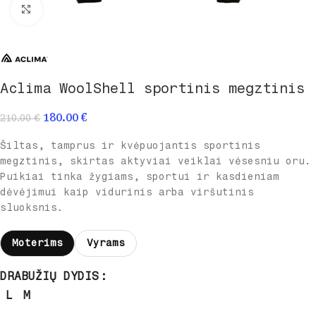
Spustelėkite norėdami padidinti
Aclima WoolShell sportinis megztinis
180.00
€
210.00
€
Šiltas, tamprus ir kvėpuojantis sportinis
megztinis, skirtas aktyviai veiklai vėsesniu oru.
Puikiai tinka žygiams, sportui ir kasdieniam
dėvėjimui kaip vidurinis arba viršutinis
sluoksnis.
Moterims
Vyrams
DRABUŽIŲ DYDIS
L
M