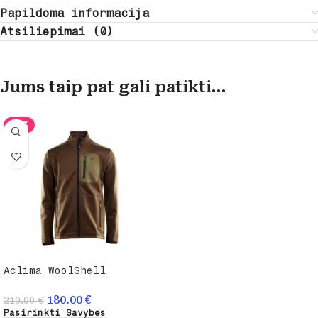
Papildoma informacija
Atsiliepimai (0)
Jums taip pat gali patikti…
-14%
Aclima WoolShell
sportinis megztinis
180.00
€
210.00
€
Pasirinkti Savybes