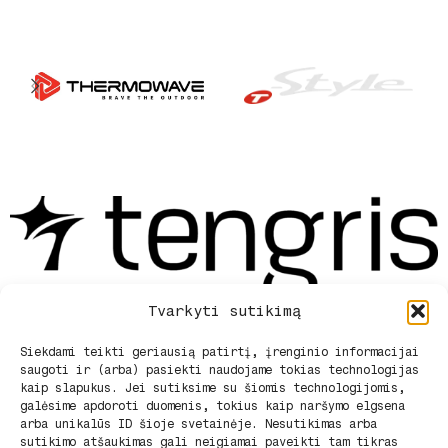
Tvarkyti sutikimą
Siekdami teikti geriausią patirtį, įrenginio informacijai
saugoti ir (arba) pasiekti naudojame tokias technologijas
Privatumo politika
kaip slapukus. Jei sutiksime su šiomis technologijomis,
Pirkimo sąlygos ir pristatymas
galėsime apdoroti duomenis, tokius kaip naršymo elgsena
Pirkimo – pardavimo taisyklės
arba unikalūs ID šioje svetainėje. Nesutikimas arba
Apie mus
sutikimo atšaukimas gali neigiamai paveikti tam tikras