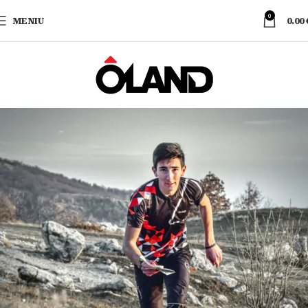
0
MENIU
0.00